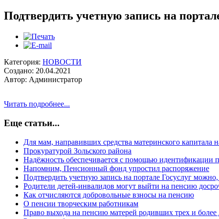
Подтвердить учетную запись на портал
Категория:
НОВОСТИ
Создано: 20.04.2021
Автор: Администратор
Читать подробнее...
Еще статьи...
Для мам, направивших средства материнского капитала н
Прокуратурой Зольскоrо района
Надёжность обеспечивается с помощью идентификации п
Напомним, Пенсионный фонд упростил распоряжение
Подтвердить учетную запись на портале Госуслуг можно,
Родители детей-инвалидов могут выйти на пенсию досро
Как отчисляются добровольные взносы на пенсию
О пенсии творческим работникам
Право выхода на пенсию матерей родивших трех и более 