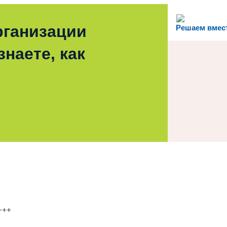
рганизации
Решаем вмес
наете, как
+++