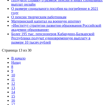
Получите справку о размере пенсии и иных социальных
выплат онлайн
О размере социального пособия на погребение в 2021
году
О пенсии творческим работникам
Материнский капитал на военную ипотеку
«Институт стратегии развития образования Российской
академии образования»
Более 195 тыс. пенсионеров Кабардино-Балкарской
Республики получат единовременную выплату в
размере 10 тысяч рублей
Страница 13 из 30
В начало
Назад
8
9
10
11
12
13
14
15
16
17