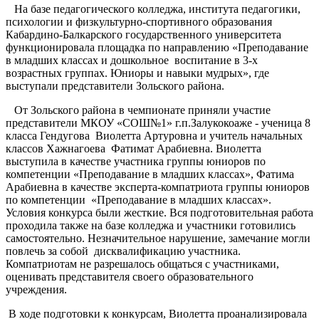
На базе педагогического колледжа, института педагогики,
психологии и физкультурно-спортивного образования
Кабардино-Балкарского государственного университета
функционировала площадка по направлению «Преподавание
в младших классах и дошкольное воспитание в 3-х
возрастных группах. Юниоры и навыки мудрых», где
выступали представители Зольского района.
От Зольского района в чемпионате приняли участие
представители МКОУ «СОШ№1» г.п.Залукокоаже - ученица 8
класса Гендугова Виолетта Артуровна и учитель начальных
классов Хажнагоева Фатимат Арабиевна. Виолетта
выступила в качестве участника группы юниоров по
компетенции «Преподавание в младших классах», Фатима
Арабиевна в качестве эксперта-компатриота группы юниоров
по компетенции «Преподавание в младших классах».
Условия конкурса были жесткие. Вся подготовительная работа
проходила также на базе колледжа и участники готовились
самостоятельно. Незначительное нарушение, замечание могли
повлечь за собой дисквалификацию участника.
Компатриотам не разрешалось общаться с участниками,
оценивать представителя своего образовательного
учреждения.
В ходе подготовки к конкурсам, Виолетта проанализировала