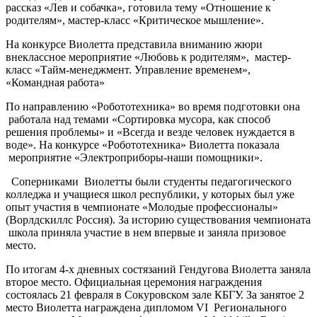
рассказ «Лев и собачка», готовила тему «Отношение к
родителям», мастер-класс «Критическое мышление».
На конкурсе Виолетта представила вниманию жюри
внеклассное мероприятие «Любовь к родителям», мастер-
класс «Тайм-менеджмент. Управление временем»,
«Командная работа»
По направлению «Робототехника» во время подготовки она
работала над темами «Сортировка мусора, как способ
решения проблемы» и «Всегда и везде человек нуждается в
воде». На конкурсе «Робототехника» Виолетта показала
мероприятие «Электроприборы-наши помощники».
Соперниками Виолетты были студенты педагогического
колледжа и учащиеся школ республики, у которых был уже
опыт участия в чемпионате «Молодые профессионалы»
(Ворлдскиллс Россия). За историю существования чемпионата
школа приняла участие в нем впервые и заняла призовое
место.
По итогам 4-х дневных состязаний Гендугова Виолетта заняла
второе место. Официальная церемония награждения
состоялась 21 февраля в Сокуровском зале КБГУ. За занятое 2
место Виолетта награждена дипломом VI Регионального