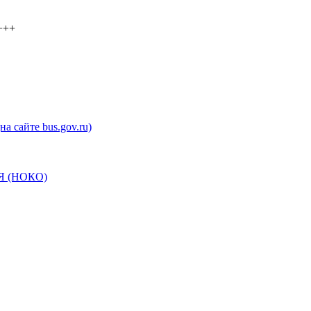
+++
а сайте bus.gov.ru)
 (НОКО)