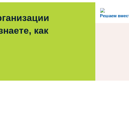
рганизации
Решаем вмес
наете, как