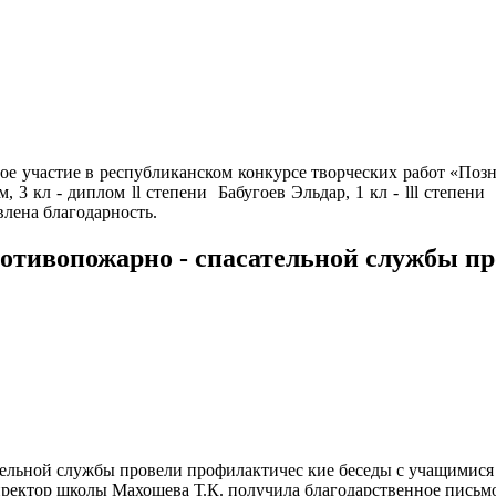
ное участие в республиканском конкурсе творческих работ «Поз
3 кл - диплом ll степени Бабугоев Эльдар, 1 кл - lll степени 
влена благодарность.
отивопожарно - спасательной службы пр
тельной службы провели профилактичес кие беседы с учащимися
ректор школы Махошева Т.К. получила благодарственное письм