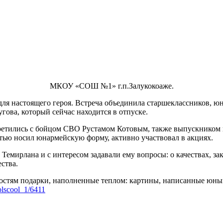
МКОУ «СОШ №1» г.п.Залукокоаже.
для настоящего героя. Встреча объединила старшеклассников, 
ова, который сейчас находится в отпуске.
 встретились с бойцом СВО Рустамом Котовым, также выпускнико
остью носил юнармейскую форму, активно участвовал в акциях.
емирлана и с интересом задавали ему вопросы: о качествах, за
ства.
остям подарки, наполненные теплом: картины, написанные юны
oolscool_1/6411