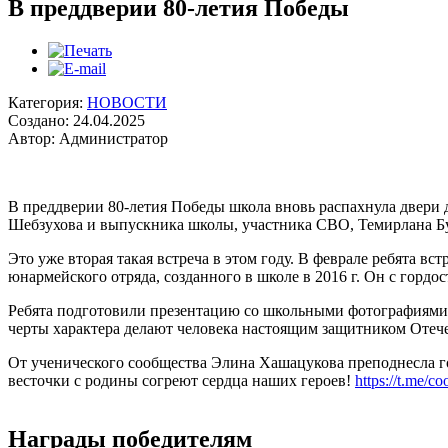
В преддверии 80-летия Победы
Категория:
НОВОСТИ
Создано: 24.04.2025
Автор: Администратор
В преддверии 80-летия Победы школа вновь распахнула двери 
Шебзухова и выпускника школы, участника СВО, Темирлана Буг
Это уже вторая такая встреча в этом году. В феврале ребята
юнармейского отряда, созданного в школе в 2016 г. Он с горд
Ребята подготовили презентацию со школьными фотографиями Т
черты характера делают человека настоящим защитником Отече
От ученического сообщества Элина Хашацукова преподнесла г
весточки с родины согреют сердца наших героев!
https://t.me/c
Награды победителям