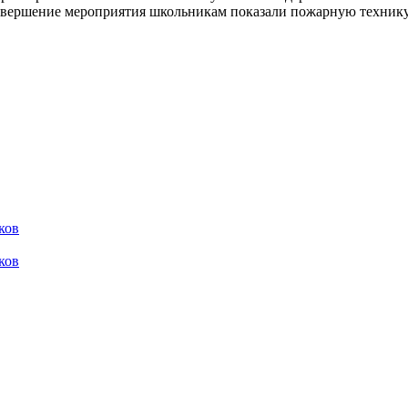
авершение мероприятия школьникам показали пожарную технику 
ков
ков